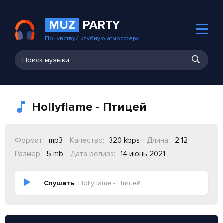
MUZ
PARTY
Почувствуй клубную атмосферу
Hollyflame - Птицей
Формат:
mp3
Качество:
320 kbps
Длина:
2:12
Размер:
5 mb
Дата релиза:
14 июнь 2021
Слушать
Hollyflame - Птицей