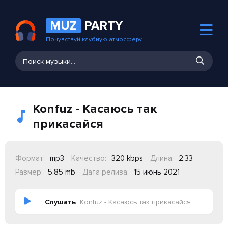
MUZ
PARTY
Почувствуй клубную атмосферу
Konfuz - Касаюсь так
прикасайся
Формат:
mp3
Качество:
320 kbps
Длина:
2:33
Размер:
5.85 mb
Дата релиза:
15 июнь 2021
Слушать
Konfuz - Касаюсь так прикасайся