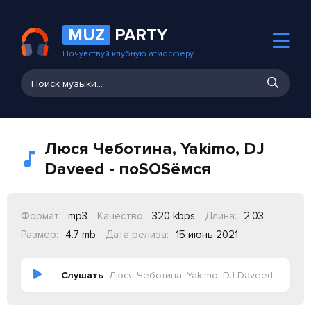
MUZ
PARTY
Почувствуй клубную атмосферу
Люся Чеботина, Yakimo, DJ
Daveed - поSOSёмся
Формат:
mp3
Качество:
320 kbps
Длина:
2:03
Размер:
4.7 mb
Дата релиза:
15 июнь 2021
Слушать
Люся Чеботина, Yakimo, DJ Daveed - поSOSёмся