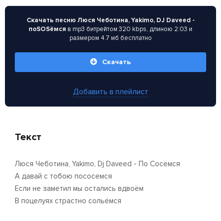
Скачать песню Люся Чеботина, Yakimo, DJ Daveed -
поSOSёмся
в mp3 битрейтом 320 kbps, длиною 2:03 и
размером 4.7 мб бесплатно
Скачать
Добавить в плейлист
Текст
Люся Чеботина, Yakimo, Dj Daveed - По Сосёмся
А давай с тобою пососемся
Если не заметил мы остались вдвоём
В поцелуях страстно сольёмся