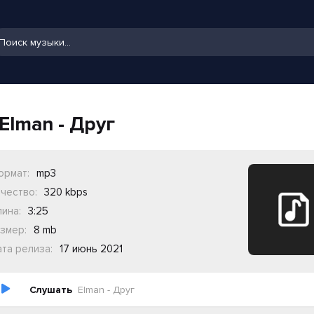
Elman - Друг
ормат:
mp3
чество:
320 kbps
ина:
3:25
змер:
8 mb
та релиза:
17 июнь 2021
Слушать
Elman - Друг