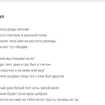
ст
бесы рады песням
ассе плесень в красной nexia
текле твоё имя на кассете репиды
а нет тут обидам
аем мы птицами на юг
де тает дым и где был я так юн
 коротки а за ними мой круг
 мне родных лица тех с кем был другом
ный дом белый пол ночь укрой меня
кном будет гром муза добрая
беспечен мир на тебя летит грусть печаль но ты