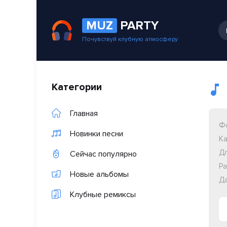
MUZ
PARTY
Почувствуй клубную атмосферу
Категории
Главная
Ф
Новинки песни
Ка
Дл
Сейчас популярно
Ра
Новые альбомы
Да
Клубные ремиксы