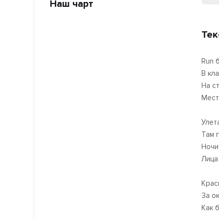
Наш чарт
Тек
Run 
В кл
На с
Мест
Улет
Там г
Ночи
Лица
Крас
За о
Как 