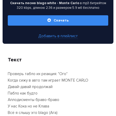
Скачать песню blago white - Monte Carlo
в mp3 битрейтом
320 kbps, длиною 2:36 и размером 5.9 мб бесплатно
Скачать
Добавить в плейлист
Текст
Проверь табло их реакция: "Ого"
Когда сижу в авто там играет MONTE CARLO
Давай-давай продолжай
Пабло как будто
Аплодисменты браво-браво
У нас Кока но не Клава
Всё я слышу это blago (Ага)