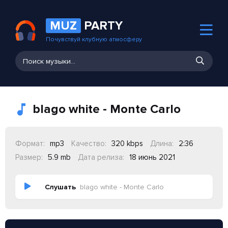
MUZ
PARTY
Почувствуй клубную атмосферу
blago white - Monte Carlo
Формат:
mp3
Качество:
320 kbps
Длина:
2:36
Размер:
5.9 mb
Дата релиза:
18 июнь 2021
Слушать
blago white - Monte Carlo