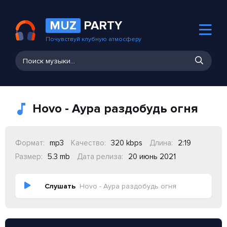
MUZ
PARTY
Почувствуй клубную атмосферу
Hovo - Аура раздобудь огня
Формат:
mp3
Качество:
320 kbps
Длина:
2:19
Размер:
5.3 mb
Дата релиза:
20 июнь 2021
Слушать
Hovo - Аура раздобудь огня