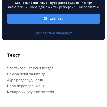
Скачать песню Hovo - Аура раздобудь огня
в mp3
битрейтом 320 kbps, длиною 2:19 и размером 5.3 мб бесплатно
Скачать
Добавить в плейлист
Текст
Что так утешат меня всегда
Сакура меня манила да
Аура раздобудь огня
Небо перебирай меня
Каждую минуту люблю тебя