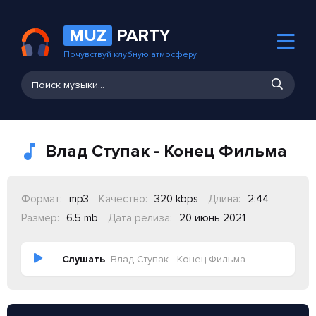
MUZ
PARTY
Почувствуй клубную атмосферу
Влад Ступак - Конец Фильма
Формат:
mp3
Качество:
320 kbps
Длина:
2:44
Размер:
6.5 mb
Дата релиза:
20 июнь 2021
Слушать
Влад Ступак - Конец Фильма