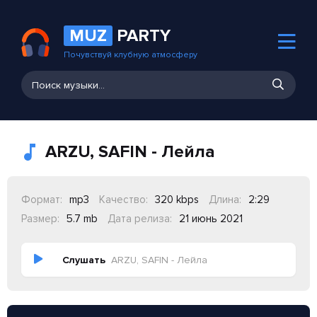
MUZ
PARTY
Почувствуй клубную атмосферу
ARZU, SAFIN - Лейла
Формат:
mp3
Качество:
320 kbps
Длина:
2:29
Размер:
5.7 mb
Дата релиза:
21 июнь 2021
Слушать
ARZU, SAFIN - Лейла