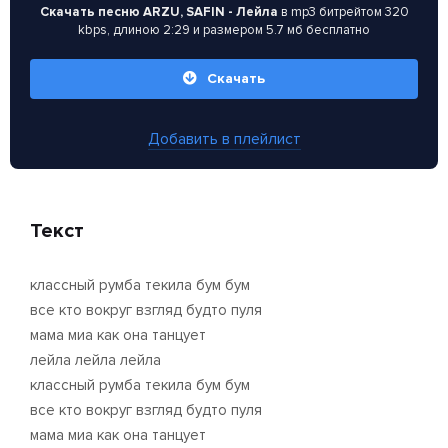
Скачать песню ARZU, SAFIN - Лейла
в mp3 битрейтом 320
kbps, длиною 2:29 и размером 5.7 мб бесплатно
Скачать
Добавить в плейлист
Текст
классный румба текила бум бум
все кто вокруг взгляд будто пуля
мама миа как она танцует
лейла лейла лейла
классный румба текила бум бум
все кто вокруг взгляд будто пуля
мама миа как она танцует