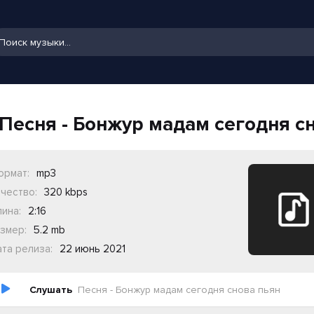
Песня - Бонжур мадам сегодня с
ормат:
mp3
чество:
320 kbps
ина:
2:16
змер:
5.2 mb
та релиза:
22 июнь 2021
Слушать
Песня - Бонжур мадам сегодня снова пьян