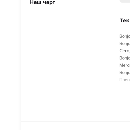
Наш чарт
Тек
Bonjo
Bonj
Сего
Bonj
Merci 
Bonj
Плен