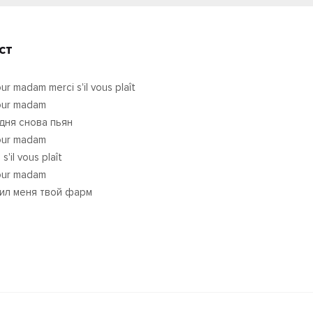
ст
ur madam merci s'il vous plaît
our madam
дня снова пьян
our madam
s'il vous plaît
our madam
ил меня твой фарм