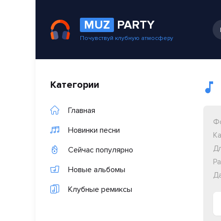
MUZ
PARTY
Почувствуй клубную атмосферу
Категории
Главная
Ф
Новинки песни
Ка
Дл
Сейчас популярно
Ра
Новые альбомы
Да
Клубные ремиксы