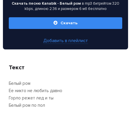
Скачать песню Kanabik - Белый ром
в mp3 битрейтом 320
kbps, длиною 2:36 и размером 6 мб бесплатно
Скачать
Добавить в плейлист
Текст
Белый ром
Ее никто не любить давно
Горло режет лед и ты
Белый ром по пол