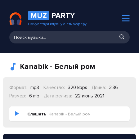
MUZ
PARTY
Почувствуй клубную атмосферу
Kanabik - Белый ром
Формат:
mp3
Качество:
320 kbps
Длина:
2:36
Размер:
6 mb
Дата релиза:
22 июнь 2021
Слушать
Kanabik - Белый ром