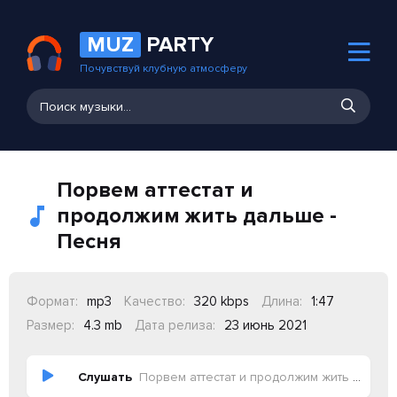
MUZ
PARTY
Почувствуй клубную атмосферу
Порвем аттестат и
продолжим жить дальше -
Песня
Формат:
mp3
Качество:
320 kbps
Длина:
1:47
Размер:
4.3 mb
Дата релиза:
23 июнь 2021
Слушать
Порвем аттестат и продолжим жить дальше - Песня