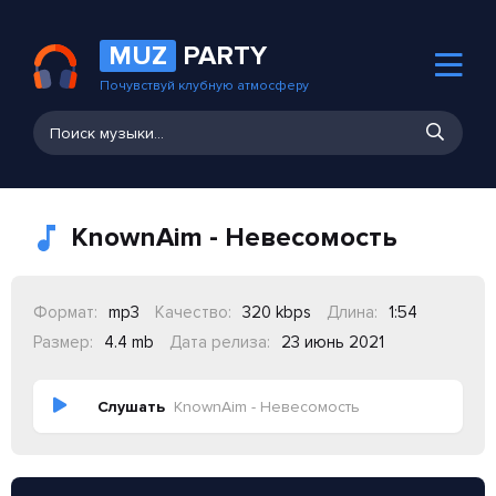
MUZ
PARTY
Почувствуй клубную атмосферу
KnownAim - Невесомость
Формат:
mp3
Качество:
320 kbps
Длина:
1:54
Размер:
4.4 mb
Дата релиза:
23 июнь 2021
Слушать
KnownAim - Невесомость