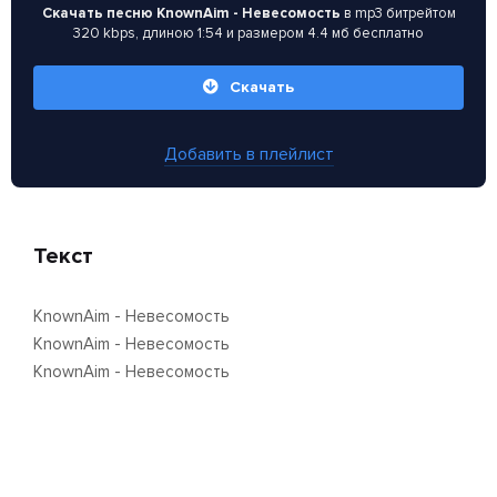
Скачать песню KnownAim - Невесомость
в mp3 битрейтом
320 kbps, длиною 1:54 и размером 4.4 мб бесплатно
Скачать
Добавить в плейлист
Текст
KnownAim - Невесомость
KnownAim - Невесомость
KnownAim - Невесомость