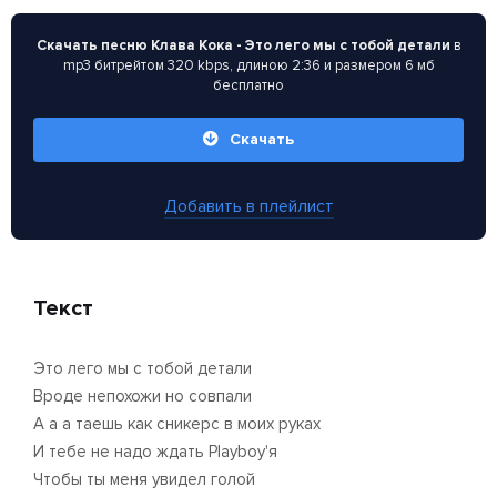
Скачать песню Клава Кока - Это лего мы с тобой детали
в
mp3 битрейтом 320 kbps, длиною 2:36 и размером 6 мб
бесплатно
Скачать
Добавить в плейлист
Текст
Это лего мы с тобой детали
Вроде непохожи но совпали
А а а таешь как сникерс в моих руках
И тебе не надо ждать Playboy'я
Чтобы ты меня увидел голой