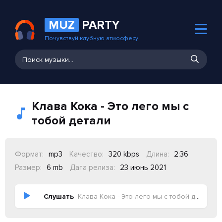
MUZ
PARTY
Почувствуй клубную атмосферу
Клава Кока - Это лего мы с
тобой детали
Формат:
mp3
Качество:
320 kbps
Длина:
2:36
Размер:
6 mb
Дата релиза:
23 июнь 2021
Слушать
Клава Кока - Это лего мы с тобой детали