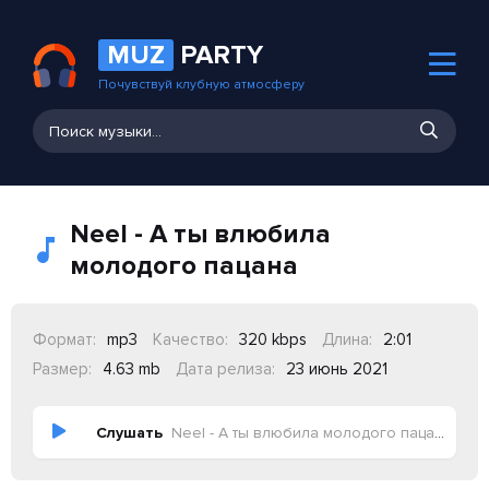
MUZ
PARTY
Почувствуй клубную атмосферу
Neel - А ты влюбила
молодого пацана
Формат:
mp3
Качество:
320 kbps
Длина:
2:01
Размер:
4.63 mb
Дата релиза:
23 июнь 2021
Слушать
Neel - А ты влюбила молодого пацана