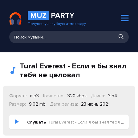
MUZ
PARTY
Почувствуй клубную атмосферу
Tural Everest - Если я бы знал
тебя не целовал
Формат:
mp3
Качество:
320 kbps
Длина:
3:54
Размер:
9.02 mb
Дата релиза:
23 июнь 2021
Слушать
Tural Everest - Если я бы знал тебя не целовал