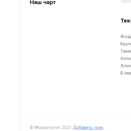
Наш чарт
Тек
Ягод
Крут
Така
Холо
Хлоп
В ле
© Muzparty.net 2021.
Добавить трек