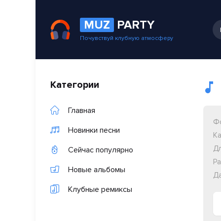
MUZ
PARTY
Почувствуй клубную атмосферу
Категории
Главная
Ф
Новинки песни
Ка
Дл
Сейчас популярно
Ра
Новые альбомы
Да
Клубные ремиксы