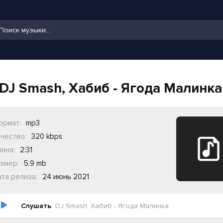
DJ Smash, Хабиб - Ягода Малинка
ормат:
mp3
чество:
320 kbps
ина:
2:31
змер:
5.9 mb
та релиза:
24 июнь 2021
Слушать
DJ Smash, Хабиб - Ягода Малинка