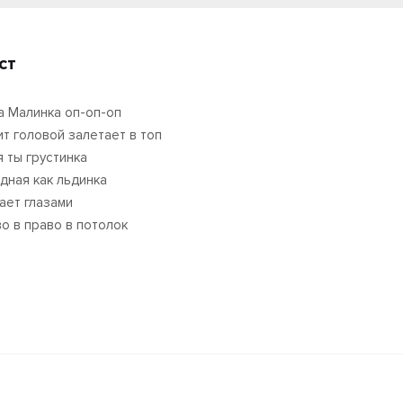
ст
а Малинка оп-оп-оп
ит головой залетает в топ
я ты грустинка
дная как льдинка
ает глазами
во в право в потолок