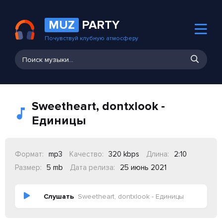
MUZ
PARTY
Почувствуй клубную атмосферу
Sweetheart, dontxlook -
Единицы
Формат:
mp3
Качество:
320 kbps
Длина:
2:10
Размер:
5 mb
Дата релиза:
25 июнь 2021
Слушать
Sweetheart, dontxlook - Единицы