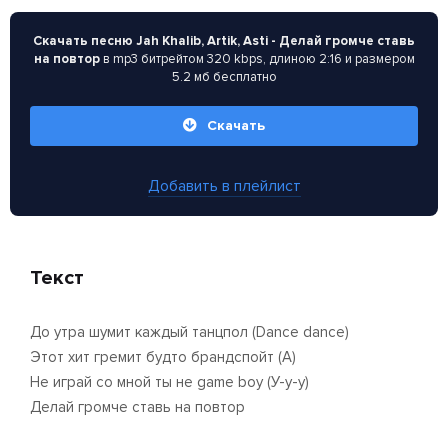
Скачать песню Jah Khalib, Artik, Asti - Делай громче ставь
на повтор
в mp3 битрейтом 320 kbps, длиною 2:16 и размером
5.2 мб бесплатно
Скачать
Добавить в плейлист
Текст
До утра шумит каждый танцпол (Dance dance)
Этот хит гремит будто брандспойт (А)
Не играй со мной ты не game boy (У-у-у)
Делай громче ставь на повтор