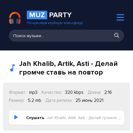
MUZ
PARTY
Почувствуй клубную атмосферу
Jah Khalib, Artik, Asti - Делай
громче ставь на повтор
Формат:
mp3
Качество:
320 kbps
Длина:
2:16
Размер:
5.2 mb
Дата релиза:
25 июнь 2021
Слушать
Jah Khalib, Artik, Asti - Делай громче ставь на повтор