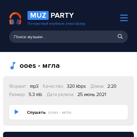
MUZ
PARTY
Почувствуй клубную атмосферу
ooes - мгла
Формат:
mp3
Качество:
320 kbps
Длина:
2:20
Размер:
5.3 mb
Дата релиза:
25 июнь 2021
Слушать
ooes - мгла