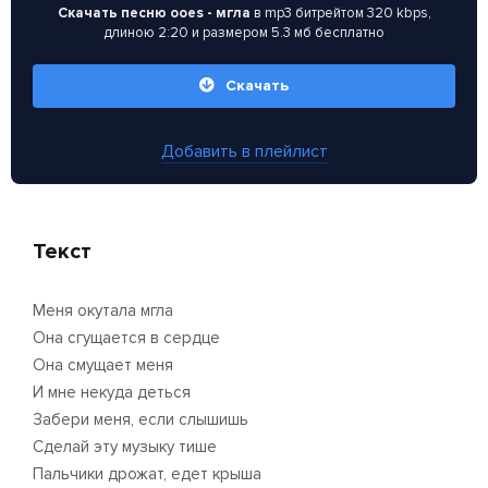
Скачать песню ooes - мгла
в mp3 битрейтом 320 kbps,
длиною 2:20 и размером 5.3 мб бесплатно
Скачать
Добавить в плейлист
Текст
Меня окутала мгла
Она сгущается в сердце
Она смущает меня
И мне некуда деться
Забери меня, если слышишь
Сделай эту музыку тише
Пальчики дрожат, едет крыша