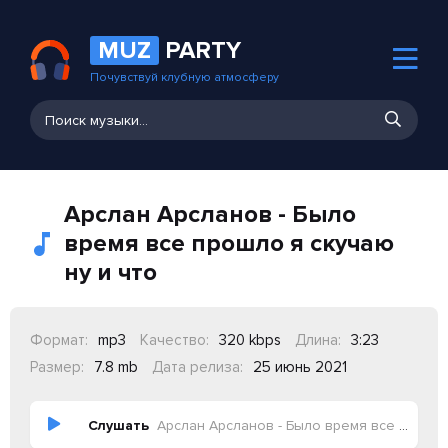
MUZ
PARTY
Почувствуй клубную атмосферу
Арслан Арсланов - Было
время все прошло я скучаю
ну и что
Формат:
mp3
Качество:
320 kbps
Длина:
3:23
Размер:
7.8 mb
Дата релиза:
25 июнь 2021
Слушать
Арслан Арсланов - Было время все прошло я скучаю ну и что