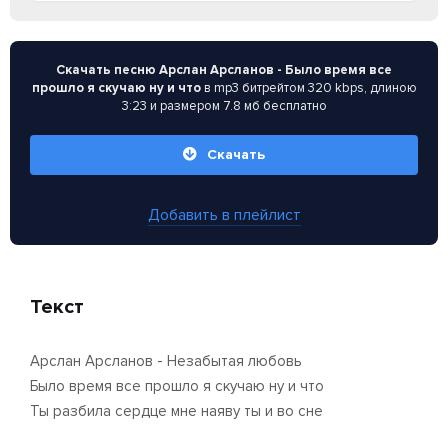
Скачать песню Арслан Арсланов - Было время все
прошло я скучаю ну и что
в mp3 битрейтом 320 kbps, длиною
3:23 и размером 7.8 мб бесплатно
Скачать
Добавить в плейлист
Текст
Арслан Арсланов - Незабытая любовь
Было время все прошло я скучаю ну и что
Ты разбила сердце мне наяву ты и во сне