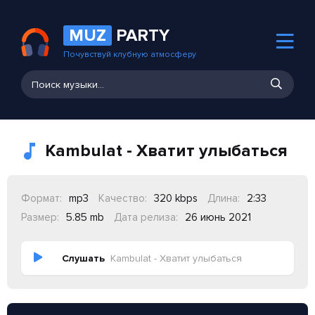
MUZ
PARTY
Почувствуй клубную атмосферу
Kambulat - Хватит улыбаться
Формат:
mp3
Качество:
320 kbps
Длина:
2:33
Размер:
5.85 mb
Дата релиза:
26 июнь 2021
Слушать
Kambulat - Хватит улыбаться