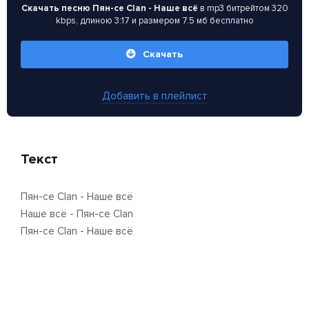
Скачать песню Пян-се Clan - Наше всё
в mp3 битрейтом 320
kbps, длиною 3:17 и размером 7.5 мб бесплатно
Скачать
Добавить в плейлист
Текст
Пян-се Clan - Наше всё
Наше всё - Пян-се Clan
Пян-се Clan - Наше всё