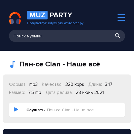
MUZ
PARTY
Почувствуй клубную атмосферу
Пян-се Clan - Наше всё
Формат:
mp3
Качество:
320 kbps
Длина:
3:17
Размер:
7.5 mb
Дата релиза:
28 июнь 2021
Слушать
Пян-се Clan - Наше всё