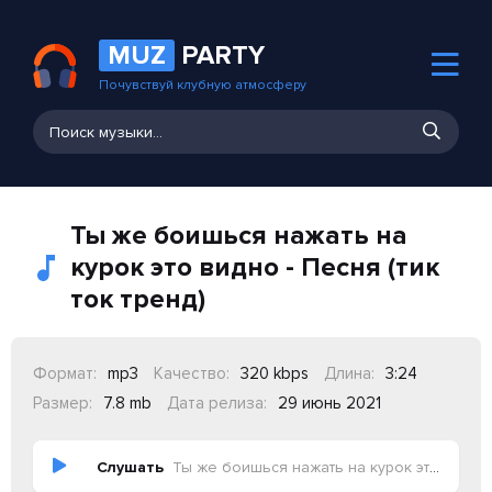
MUZ
PARTY
Почувствуй клубную атмосферу
Ты же боишься нажать на
курок это видно - Песня (тик
ток тренд)
Формат:
mp3
Качество:
320 kbps
Длина:
3:24
Размер:
7.8 mb
Дата релиза:
29 июнь 2021
Слушать
Ты же боишься нажать на курок это видно - Песня (тик ток тренд)