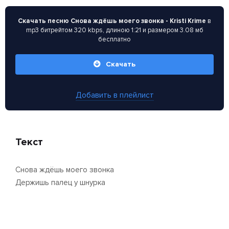
Скачать песню Снова ждёшь моего звонка - Kristi Krime
в
mp3 битрейтом 320 kbps, длиною 1:21 и размером 3.08 мб
бесплатно
Скачать
Добавить в плейлист
Текст
Снова ждёшь моего звонка
Держишь палец у шнурка