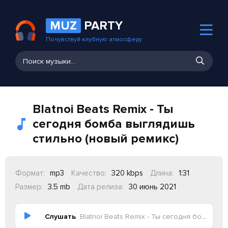
MUZ
PARTY
Почувствуй клубную атмосферу
Blatnoi Beats Remix - Ты
сегодня бомба выглядишь
стильно (новый ремикс)
Формат:
mp3
Качество:
320 kbps
Длина:
1:31
Размер:
3.5 mb
Дата релиза:
30 июнь 2021
Слушать
Blatnoi Beats Remix - Ты сегодня бомба выглядишь стильно (новый ремикс)