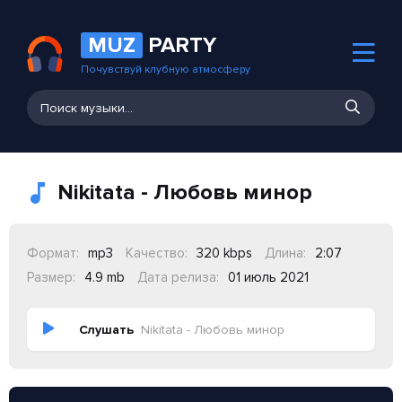
MUZ
PARTY
Почувствуй клубную атмосферу
Nikitata - Любовь минор
Формат:
mp3
Качество:
320 kbps
Длина:
2:07
Размер:
4.9 mb
Дата релиза:
01 июль 2021
Слушать
Nikitata - Любовь минор