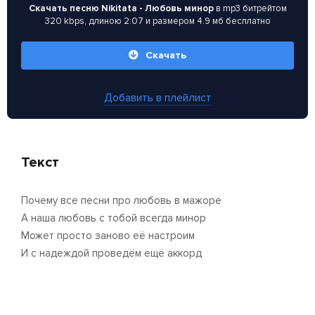
Скачать песню Nikitata - Любовь минор
в mp3 битрейтом
320 kbps, длиною 2:07 и размером 4.9 мб бесплатно
Скачать
Добавить в плейлист
Текст
Почему все песни про любовь в мажоре
А наша любовь с тобой всегда минор
Может просто заново её настроим
И с надеждой проведём ещё аккорд