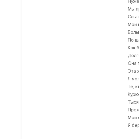
Нуже
Мы п
Слыш
Мои 
Волы
По щ
Как б
Долг
Она 
Эта 
Я мол
Те, 
Курю
Тыся
Преж
Мои 
Я бе