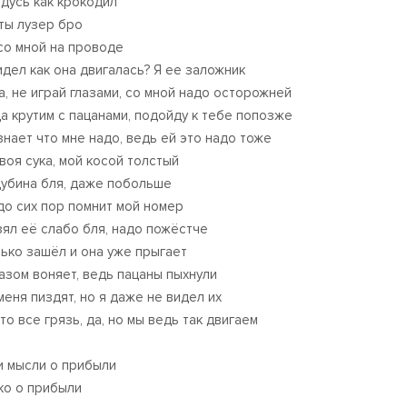
адусь как крокодил
ты лузер бро
со мной на проводе
идел как она двигалась? Я ее заложник
а, не играй глазами, со мной надо осторожней
а крутим с пацанами, подойду к тебе попозже
знает что мне надо, ведь ей это надо тоже
твоя сука, мой косой толстый
дубина бля, даже побольше
до сих пор помнит мой номер
зял её слабо бля, надо пожёстче
лько зашёл и она уже прыгает
газом воняет, ведь пацаны пыхнули
меня пиздят, но я даже не видел их
то все грязь, да, но мы ведь так двигаем
и мысли о прибыли
ко о прибыли