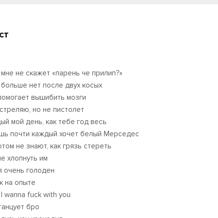
ст
 мне не скажет «парень че прилип?»
 больше нет после двух косых
помогает вышибить мозги
 стреляю, но не пистолет
ый мой день, как тебе год весь
шь почти каждый хочет белый Мерседес
отом не знают, как грязь стереть
не хлопнуть им
 я очень голоден
к на опыте
 I wanna fuck with you
танцует бро