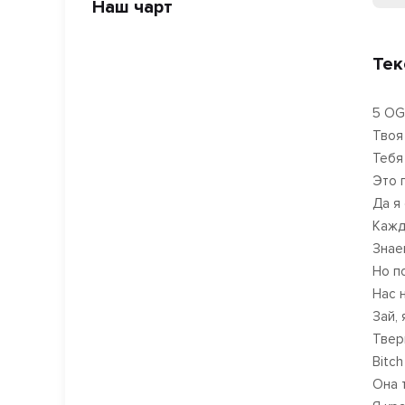
Наш чарт
Тек
5 OG
Твоя
Тебя
Это 
Да я
Кажд
Знае
Но п
Нас 
Зай,
Твер
Bitch
Она 