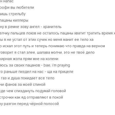
н напас
рофи вы любители
ишь стрельбу
пацаны киллеры
ну в ремне зову ангел - хранитель
елчку пальцев лохов не осталось пацаны хватит тратить время 
ы я не устал от этих сучек но меня манит ее тело ха
о искал этот путь и теперь понимаю что правда на верном
говорит я стал злее, шалава молчи, это не твоё дело
жирная жопа прям мне на колени
юсь за своих пацанов - bae, i’m praying
кто раньше пиздел на нас - ща на прицеле
 газ и душа покидает все тело
чи фанов за моей спиной
де чем спиздануть подумай головой
строчки как яд отправляют в покой
ру разгон перед чёрной полосой