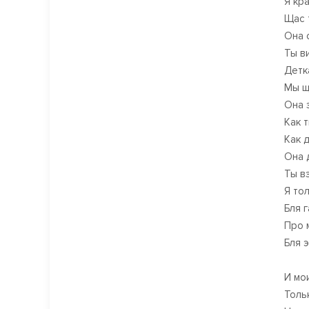
Я кр
Щас 
Она 
Ты в
Детк
Мы щ
Она 
Как 
Как 
Она 
Ты в
Я то
Бля 
Про 
Бля э
И мо
Толь