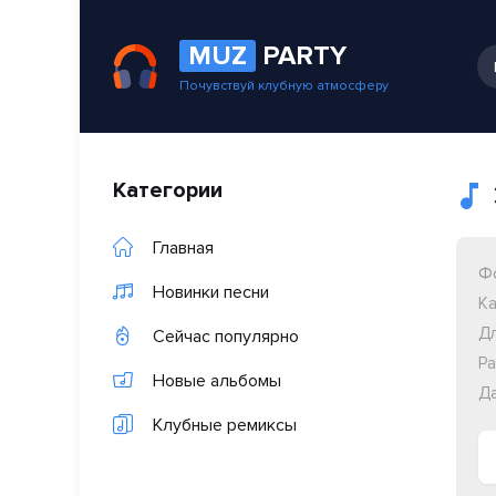
MUZ
PARTY
Почувствуй клубную атмосферу
Категории
Главная
Ф
Новинки песни
Ка
Дл
Сейчас популярно
Ра
Новые альбомы
Да
Клубные ремиксы