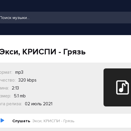
Экси, КРИСПИ - Грязь
ормат:
mp3
чество:
320 kbps
ина:
2:13
змер:
5.1 mb
та релиза:
02 июль 2021
Слушать
Экси, КРИСПИ - Грязь