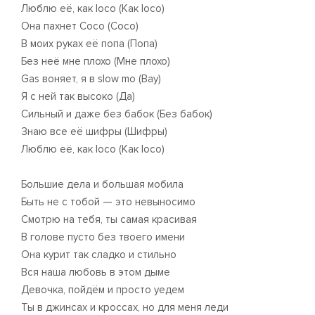
Люблю её, как loco (Как loco)
Она пахнет Coco (Coco)
В моих руках её попа (Попа)
Без неё мне плохо (Мне плохо)
Gas воняет, я в slow mo (Вау)
Я с ней так высоко (Да)
Сильный и даже без бабок (Без бабок)
Знаю все её шифры (Шифры)
Люблю её, как loco (Как loco)
Большие дела и большая мобила
Быть не с тобой — это невыносимо
Смотрю на тебя, ты самая красивая
В голове пусто без твоего имени
Она курит так сладко и стильно
Вся наша любовь в этом дыме
Девочка, пойдём и просто уедем
Ты в джинсах и кроссах, но для меня леди