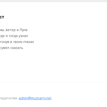
ст
мы, ветер и Луна
где я тогда узнал
тонув в твоих глазах
 сумел сказать
ладателям:
admin@muzparty.net