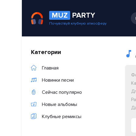
MUZ
PARTY
Почувствуй клубную атмосферу
Категории
Главная
Ф
Новинки песни
Ка
Дл
Сейчас популярно
Ра
Новые альбомы
Да
Клубные ремиксы