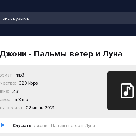
Джони - Пальмы ветер и Луна
ормат:
mp3
чество:
320 kbps
ина:
2:31
змер:
5.8 mb
та релиза:
02 июль 2021
Слушать
Джони - Пальмы ветер и Луна