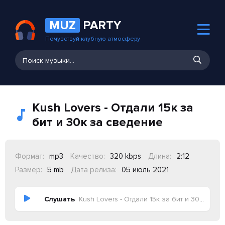
MUZ
PARTY
Почувствуй клубную атмосферу
Kush Lovers - Отдали 15к за
бит и 30к за сведение
Формат:
mp3
Качество:
320 kbps
Длина:
2:12
Размер:
5 mb
Дата релиза:
05 июль 2021
Слушать
Kush Lovers - Отдали 15к за бит и 30к за сведение