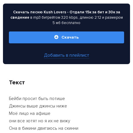
Скачать песню Kush Lovers - Отдали 15к за бит и 30к за
сведение
в mp3 битрейтом 320 kbps, длиною 2:12 и размером
5 мб бесплатно
Скачать
Добавить в плейлист
Текст
Бейби просит быть потише
Джинсы выше джинсы ниже
Моё лицо на афише
они все хотят но я их не вижу
Она в бикини двигаюсь на скинни