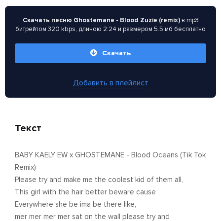
Скачать песню Ghostemane - Blood Zuzie (remix)
в mp3
битрейтом 320 kbps, длиною 2:24 и размером 5.5 мб бесплатно
Скачать
Добавить в плейлист
Текст
BABY KAELY EW x GHOSTEMANE - Blood Oceans (Tik Tok
Remix)
Please try and make me the coolest kid of them all,
This girl with the hair better beware cause
Everywhere she be ima be there like,
mer mer mer mer sat on the wall please try and