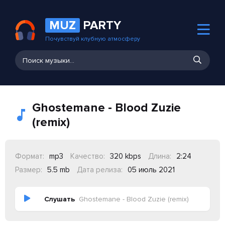
MUZ
PARTY
Почувствуй клубную атмосферу
Ghostemane - Blood Zuzie
(remix)
Формат:
mp3
Качество:
320 kbps
Длина:
2:24
Размер:
5.5 mb
Дата релиза:
05 июль 2021
Слушать
Ghostemane - Blood Zuzie (remix)