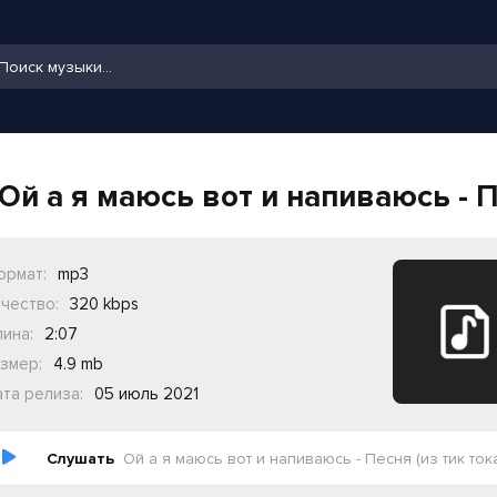
Ой а я маюсь вот и напиваюсь - П
ормат:
mp3
чество:
320 kbps
ина:
2:07
змер:
4.9 mb
та релиза:
05 июль 2021
Слушать
Ой а я маюсь вот и напиваюсь - Песня (из тик ток