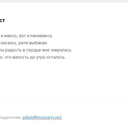
ст
а я маюсь, вот и напиваюсь
 касаясь, ритм выбиваю
ты радость в сердце мне закралась
о, что малость до утра осталось
ладателям:
admin@muzparty.net