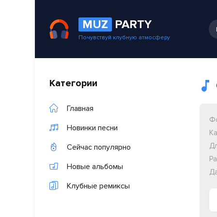
MUZ
PARTY
Почувствуй клубную атмосферу
Категории
Главная
Ф
Новинки песни
Ка
Дл
Сейчас популярно
Ра
Новые альбомы
Да
Клубные ремиксы