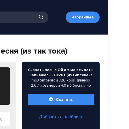
Избранные
есня (из тик тока)
Скачать песню Ой а я маюсь вот и
напиваюсь - Песня (из тик тока)
в
mp3 битрейтом 320 kbps, длиною
2:07 и размером 4.9 мб бесплатно
Скачать
Добавить в плейлист
а)