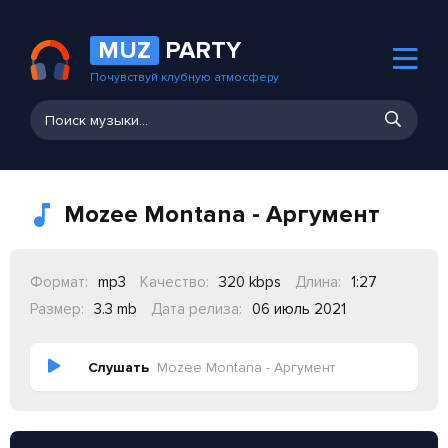
MUZ
PARTY
Почувствуй клубную атмосферу
Mozee Montana - Аргумент
Формат:
mp3
Качество:
320 kbps
Длина:
1:27
Размер:
3.3 mb
Дата релиза:
06 июль 2021
Слушать
Mozee Montana - Аргумент