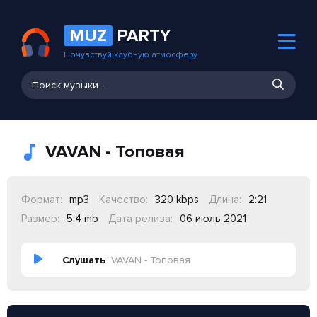
MUZ
PARTY
Почувствуй клубную атмосферу
VAVAN - Топовая
Формат:
mp3
Качество:
320 kbps
Длина:
2:21
Размер:
5.4 mb
Дата релиза:
06 июль 2021
Слушать
VAVAN - Топовая