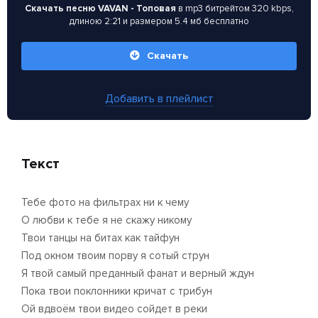
Скачать песню VAVAN - Топовая
в mp3 битрейтом 320 kbps,
длиною 2:21 и размером 5.4 мб бесплатно
Скачать
Добавить в плейлист
Текст
Тебе фото на фильтрах ни к чему
О любви к тебе я не скажу никому
Твои танцы на битах как тайфун
Под окном твоим порву я сотый струн
Я твой самый преданный фанат и верный ждун
Пока твои поклонники кричат с трибун
Ой вдвоём твои видео сойдет в реки