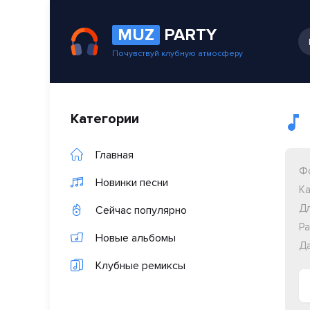
MUZ
PARTY
Почувствуй клубную атмосферу
Категории
Главная
Ф
Новинки песни
Ка
Дл
Сейчас популярно
Ра
Новые альбомы
Да
Клубные ремиксы