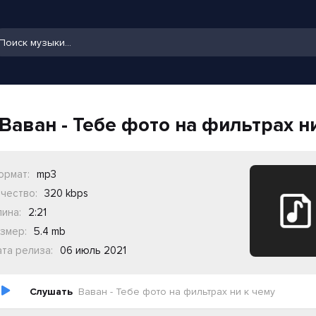
Ваван - Тебе фото на фильтрах н
ормат:
mp3
чество:
320 kbps
ина:
2:21
змер:
5.4 mb
та релиза:
06 июль 2021
Слушать
Ваван - Тебе фото на фильтрах ни к чему