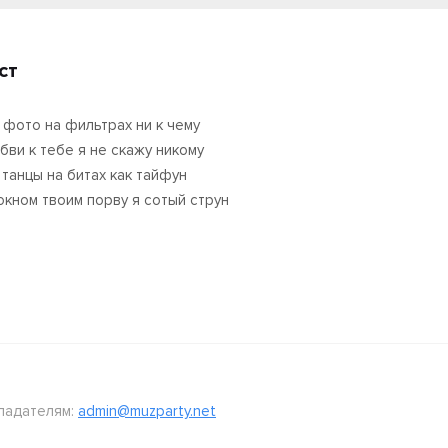
ст
 фото на фильтрах ни к чему
бви к тебе я не скажу никому
 танцы на битах как тайфун
окном твоим порву я сотый струн
ладателям:
admin@muzparty.net