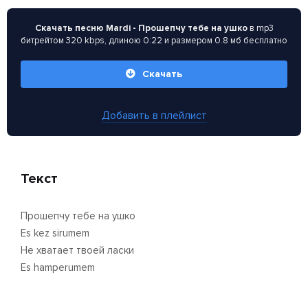
Скачать песню Mardi - Прошепчу тебе на ушко
в mp3
битрейтом 320 kbps, длиною 0:22 и размером 0.8 мб бесплатно
Скачать
Добавить в плейлист
Текст
Прошепчу тебе на ушко
Es kez sirumem
Не хватает твоей ласки
Es hamperumem