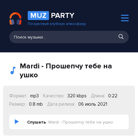
MUZ
PARTY
Почувствуй клубную атмосферу
Mardi - Прошепчу тебе на
ушко
Формат:
mp3
Качество:
320 kbps
Длина:
0:22
Размер:
0.8 mb
Дата релиза:
06 июль 2021
Слушать
Mardi - Прошепчу тебе на ушко