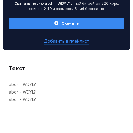
Скачать песню abdr. - WDYL?
в mp3 битрейтом 320 kbps,
длиною 2:40 и размером 6.1 мб бесплатно
Скачать
Добавить в плейлист
Текст
abdr. - WDYL?
abdr. - WDYL?
abdr. - WDYL?