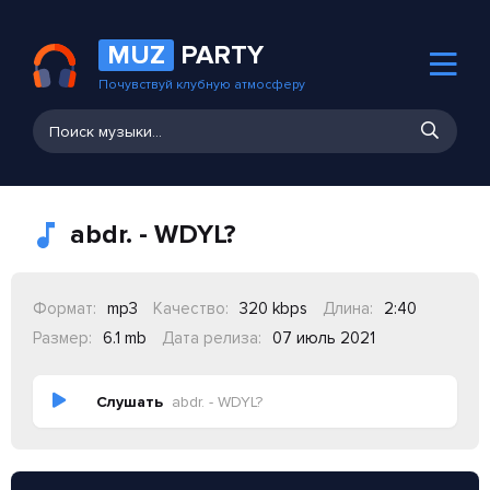
MUZ
PARTY
Почувствуй клубную атмосферу
abdr. - WDYL?
Формат:
mp3
Качество:
320 kbps
Длина:
2:40
Размер:
6.1 mb
Дата релиза:
07 июль 2021
Слушать
abdr. - WDYL?