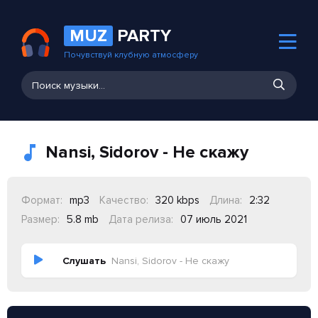
MUZ
PARTY
Почувствуй клубную атмосферу
Nansi, Sidorov - Не скажу
Формат:
mp3
Качество:
320 kbps
Длина:
2:32
Размер:
5.8 mb
Дата релиза:
07 июль 2021
Слушать
Nansi, Sidorov - Не скажу