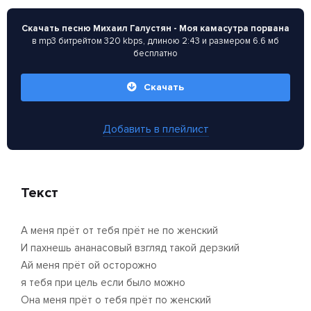
Скачать песню Михаил Галустян - Моя камасутра порвана
в mp3 битрейтом 320 kbps, длиною 2:43 и размером 6.6 мб
бесплатно
Скачать
Добавить в плейлист
Текст
А меня прёт от тебя прёт не по женский
И пахнешь ананасовый взгляд такой дерзкий
Ай меня прёт ой осторожно
я тебя при цель если было можно
Она меня прёт о тебя прёт по женский