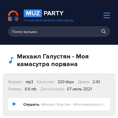
MUZ
PARTY
Почувствуй клубную атмосферу
Михаил Галустян - Моя
камасутра порвана
Формат:
mp3
Качество:
320 kbps
Длина:
2:43
Размер:
6.6 mb
Дата релиза:
07 июль 2021
Слушать
Михаил Галустян - Моя камасутра порвана