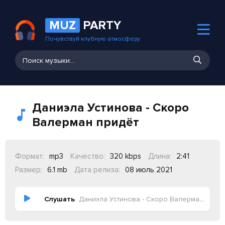
MUZ
PARTY
Почувствуй клубную атмосферу
Даниэла Устинова - Скоро
Валерман придёт
Формат:
mp3
Качество:
320 kbps
Длина:
2:41
Размер:
6.1 mb
Дата релиза:
08 июль 2021
Слушать
Даниэла Устинова - Скоро Валерман придёт