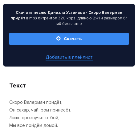
Скачать песню Даниэла Устинова - Скоро Валерман
придёт
в mp3 битрейтом 320 kbps, длиною 2:41 и размером 6.1
мб бесплатно
Скачать
Добавить в плейлист
Текст
Скоро Валерман придёт,
Он сахар, чай, ром принесёт.
Лишь прозвучит отбой,
Мы все пойдём домой.