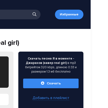
Избранные
l girl)
Скачать песню Я в моменте -
Джарахов (кавер real girl)
в mp3
битрейтом 320 kbps, длиною 0:33 и
размером 1.3 мб бесплатно
Скачать
Добавить в плейлист