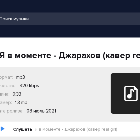
Я в моменте - Джарахов (кавер rea
ормат:
mp3
чество:
320 kbps
ина:
0:33
змер:
1.3 mb
та релиза:
08 июль 2021
Слушать
Я в моменте - Джарахов (кавер real girl)