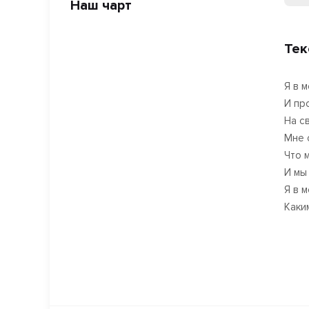
Наш чарт
Тек
Я в м
И пр
На с
Мне 
Что 
И мы
Я в м
Каки