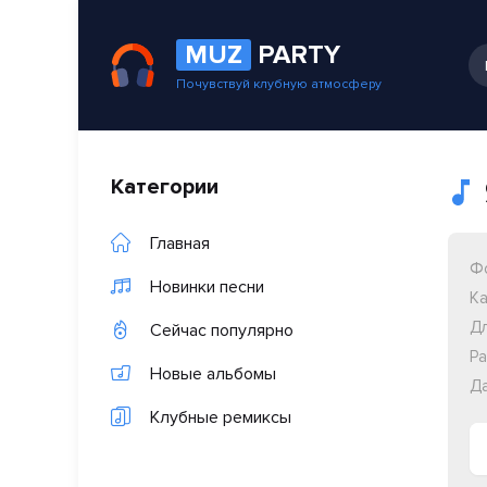
MUZ
PARTY
Почувствуй клубную атмосферу
Категории
Главная
Ф
Новинки песни
Ка
Дл
Сейчас популярно
Ра
Новые альбомы
Да
Клубные ремиксы