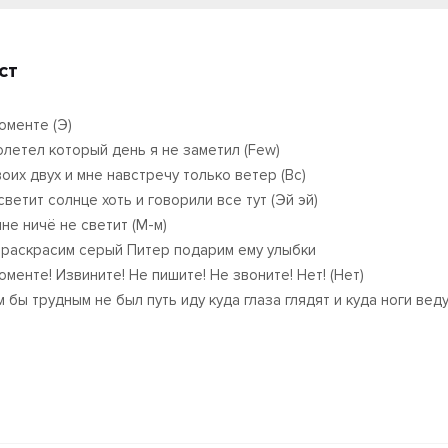
ст
оменте (Э)
олетел который день я не заметил (Few)
воих двух и мне навстречу только ветер (Вс)
светит солнце хоть и говорили все тут (Эй эй)
мне ничё не светит (М-м)
 раскрасим серый Питер подарим ему улыбки
оменте! Извините! Не пишите! Не звоните! Нет! (Нет)
м бы трудным не был путь иду куда глаза глядят и куда ноги вед