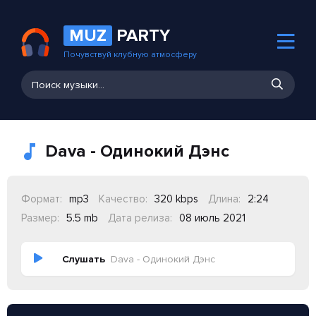
MUZ
PARTY
Почувствуй клубную атмосферу
Dava - Одинокий Дэнс
Формат:
mp3
Качество:
320 kbps
Длина:
2:24
Размер:
5.5 mb
Дата релиза:
08 июль 2021
Слушать
Dava - Одинокий Дэнс