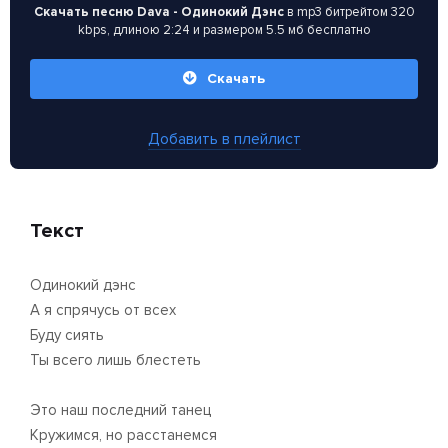
Скачать песню Dava - Одинокий Дэнс
в mp3 битрейтом 320
kbps, длиною 2:24 и размером 5.5 мб бесплатно
Скачать
Добавить в плейлист
Текст
Одинокий дэнс
А я спрячусь от всех
Буду сиять
Ты всего лишь блестеть
Это наш последний танец
Кружимся, но расстанемся