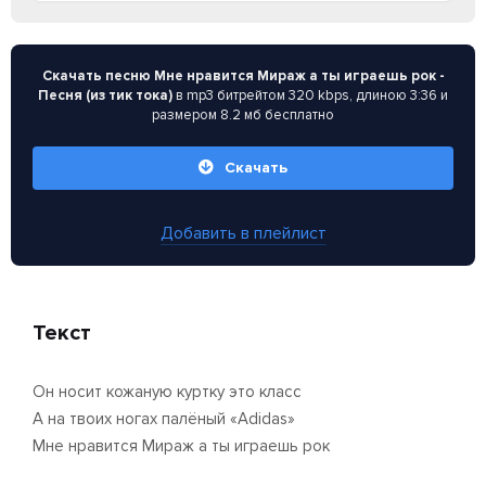
Скачать песню Мне нравится Мираж а ты играешь рок -
Песня (из тик тока)
в mp3 битрейтом 320 kbps, длиною 3:36 и
размером 8.2 мб бесплатно
Скачать
Добавить в плейлист
Текст
Он носит кожаную куртку это класс
А на твоих ногах палёный «Adidas»
Мне нравится Мираж а ты играешь рок