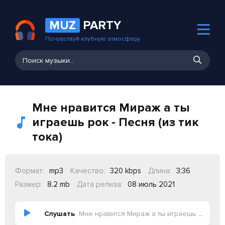
MUZ
PARTY
Почувствуй клубную атмосферу
Мне нравится Мираж а ты
играешь рок - Песня (из тик
тока)
Формат:
mp3
Качество:
320 kbps
Длина:
3:36
Размер:
8.2 mb
Дата релиза:
08 июль 2021
Слушать
Мне нравится Мираж а ты играешь рок - Песня (из тик тока)