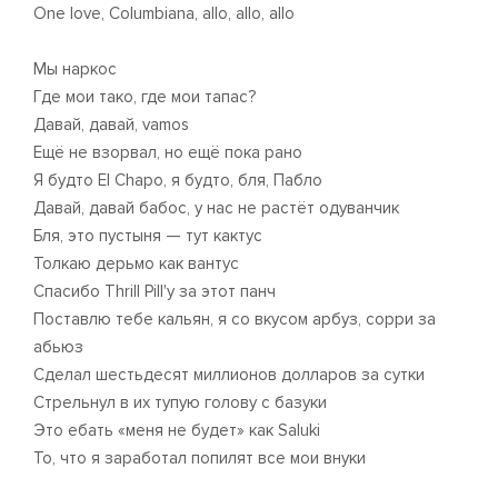
One love, Columbiana, allo, allo, allo
Мы наркос
Где мои тако, где мои тапас?
Давай, давай, vamos
Ещё не взорвал, но ещё пока рано
Я будто El Chapo, я будто, бля, Пабло
Давай, давай бабос, у нас не растёт одуванчик
Бля, это пустыня — тут кактус
Толкаю дерьмо как вантус
Спасибо Thrill Pill'у за этот панч
Поставлю тебе кальян, я со вкусом арбуз, сорри за
абьюз
Сделал шестьдесят миллионов долларов за сутки
Стрельнул в их тупую голову с базуки
Это ебать «меня не будет» как Saluki
То, что я заработал попилят все мои внуки