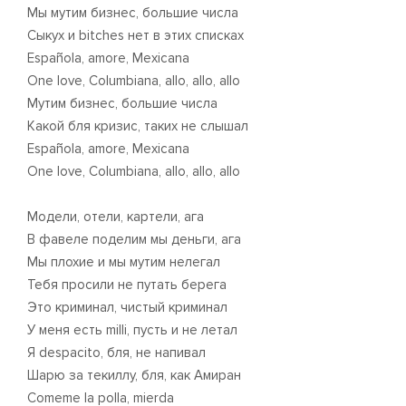
Мы мутим бизнес, большие числа
Сыкух и bitches нет в этих списках
Española, amore, Mexicana
One love, Columbiana, allo, allo, allo
Мутим бизнес, большие числа
Какой бля кризис, таких не cлышал
Española, amore, Mexicana
One love, Columbiana, allo, allo, allo
Модели, отели, картели, ага
В фавеле поделим мы деньги, ага
Мы плохие и мы мутим нелегал
Тебя просили не путать берега
Это криминал, чистый криминал
У меня есть milli, пусть и не летал
Я despacito, бля, не напивал
Шарю за текиллу, бля, как Амиран
Comeme la polla, mierda