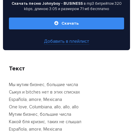
Скачать песню Johnyboy - BUSINESS
в mp3 битрейтом 320
kbps, длиною 3:05 и размером 7.1 мб бесплатно
Скачать
Добавить в плейлист
Текст
Мы мутим бизнес, большие числа
Сыкух и bitches нет в этих списках
Española, amore, Mexicana
One love, Columbiana, allo, allo, allo
Мутим бизнес, большие числа
Какой бля кризис, таких не cлышал
Española, amore, Mexicana