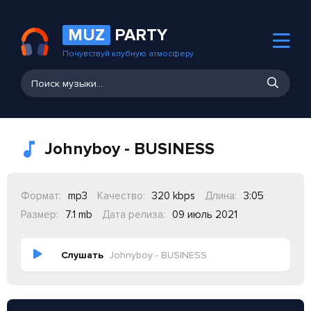
MUZ
PARTY
Почувствуй клубную атмосферу
Johnyboy - BUSINESS
Формат:
mp3
Качество:
320 kbps
Длина:
3:05
Размер:
7.1 mb
Дата релиза:
09 июль 2021
Слушать
Johnyboy - BUSINESS