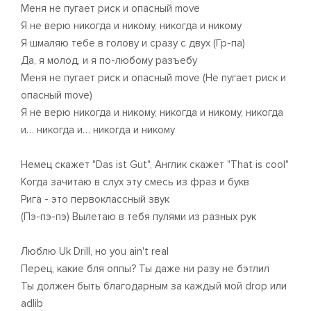
Меня не пугает риск и опасный move
Я не верю никогда и никому, никогда и никому
Я шмаляю тебе в голову и сразу с двух (Гр-па)
Да, я молод, и я по-любому разъебу
Меня не пугает риск и опасный move (Не пугает риск и
опасный move)
Я не верю никогда и никому, никогда и никому, никогда
и… никогда и… никогда и никому
Немец скажет "Das ist Gut", Англик скажет "That is cool"
Когда зачитаю в слух эту смесь из фраз и букв
Рига - это первоклассный звук
(Пэ-пэ-пэ) Вылетаю в тебя пулями из разных рук
Люблю Uk Drill, но you ain't real
Перец, какие бля оппы? Ты даже ни разу не бэтлил
Ты должен быть благодарным за каждый мой drop или
adlib