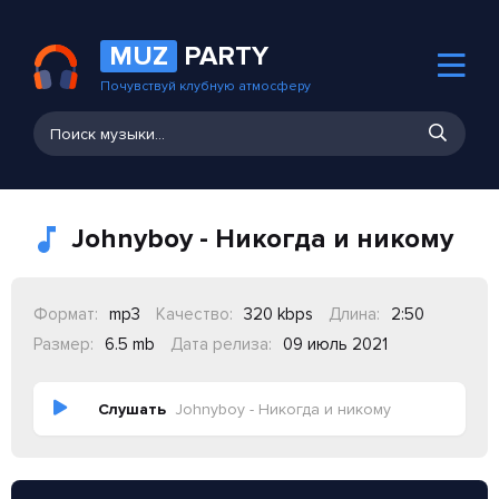
MUZ
PARTY
Почувствуй клубную атмосферу
Johnyboy - Никогда и никому
Формат:
mp3
Качество:
320 kbps
Длина:
2:50
Размер:
6.5 mb
Дата релиза:
09 июль 2021
Слушать
Johnyboy - Никогда и никому