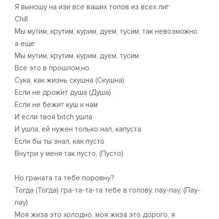
Я выношу на изи все ваших топов из всех лиг
Chill
Мы мутим, крутим, курим, дуем, тусим, так невозможно,
а еще
Мы мутим, крутим, курим, дуем, тусим
Все это в прошлом,но
Сука, как жизнь скушна (Скушна)
Если не дрожит душа (Душа)
Если не бежит куш к нам
И если твоя bitch ушла
И ушла, ей нужен только нал, капуста
Если бы ты знал, как пусто
Внутри у меня так пусто, (Пусто)
Но граната та тебе поровну?
Тогда (Тогда) гра-та-та-та тебе в голову, пау-пау, (Пау-
пау)
Моя жиза это холодно, моя жиза это дорого, я