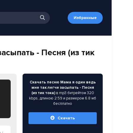
Избранные
асыпать - Песня (из тик
Скачать песню Мама я один ведь
мне так легче засыпать - Песня
(из тик тока)
в mp3 битрейтом 320
kbps, длиною 2:59 и размером 6.8 мб
бесплатно
Скачать
а)