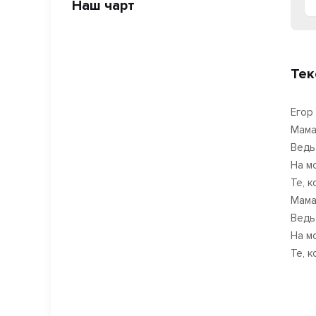
Наш чарт
Тек
Егор
Мама,
Ведь
На мо
Те, 
Мама,
Ведь
На м
Те, 