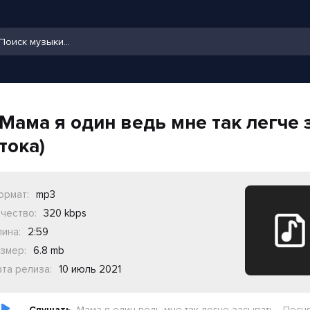
Мама я один ведь мне так легче з
тока)
ормат:
mp3
чество:
320 kbps
ина:
2:59
змер:
6.8 mb
та релиза:
10 июль 2021
Слушать
Мама я один ведь мне так легче засыпать - Песня (из тик ток