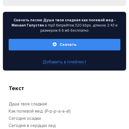
Скачать песню Душа твоя сладкая как полевой мед -
Михаил Галустян
в mp3 битрейтом 320 kbps, длиною 2:43 и
размером 6.6 мб бесплатно
Скачать
Добавить в плейлист
Текст
Душа твоя сладкая
Как полевой мед. (Р-р-р-а-а-а!)
Сегодня осадки
Сегодня в сердцах лед