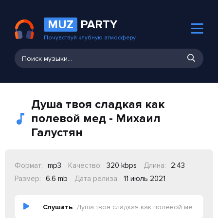
MUZ
PARTY
Почувствуй клубную атмосферу
Душа твоя сладкая как
полевой мед - Михаил
Галустян
Формат:
mp3
Качество:
320 kbps
Длина:
2:43
Размер:
6.6 mb
Дата релиза:
11 июль 2021
Слушать
Душа твоя сладкая как полевой мед - Михаил Галустян