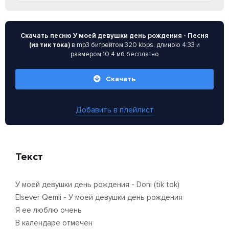
Скачать песню У моей девушки день рождения - Песня
(из тик тока)
в mp3 битрейтом 320 kbps, длиною 4:33 и
размером 10.4 мб бесплатно
Скачать
Добавить в плейлист
Текст
У моей девушки день рождения - Doni (tik tok)
Elsever Qemli - У моей девушки день рождения
Я ее люблю очень
В календаре отмечен