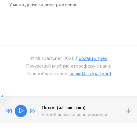
У моей девушки день рождения
© Muzparty.net 2021.
Добавить трек
Почувствуй клубную атмосферу с нами.
Правообладателям:
admin@muzparty.net
Песня (из тик тока)
У моей девушки день рождения