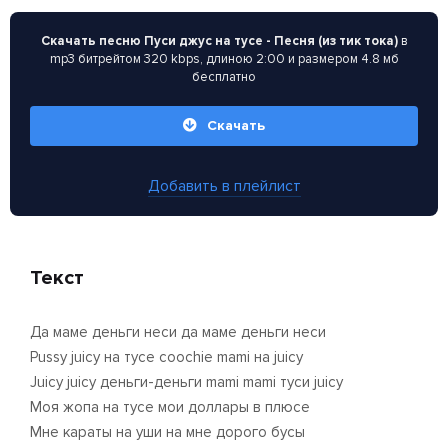
Скачать песню Пуси джус на тусе - Песня (из тик тока)
в
mp3 битрейтом 320 kbps, длиною 2:00 и размером 4.8 мб
бесплатно
Скачать
Добавить в плейлист
Текст
Да маме деньги неси да маме деньги неси
Pussy juicy на тусе coochie mami на juicy
Juicy juicy деньги-деньги mami mami туси juicy
Моя жопа на тусе мои доллары в плюсе
Мне караты на уши на мне дорого бусы