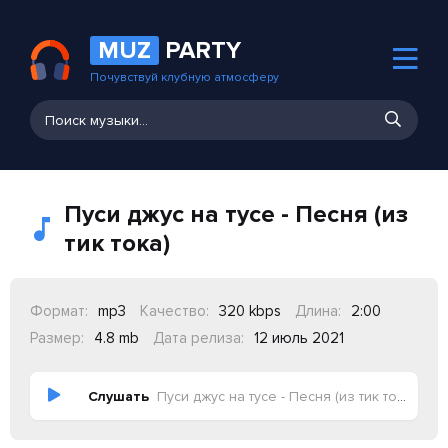
MUZ
PARTY
Почувствуй клубную атмосферу
Пуси джус на тусе - Песня (из
тик тока)
Формат:
mp3
Качество:
320 kbps
Длина:
2:00
Размер:
4.8 mb
Дата релиза:
12 июль 2021
Слушать
Пуси джус на тусе - Песня (из тик тока)