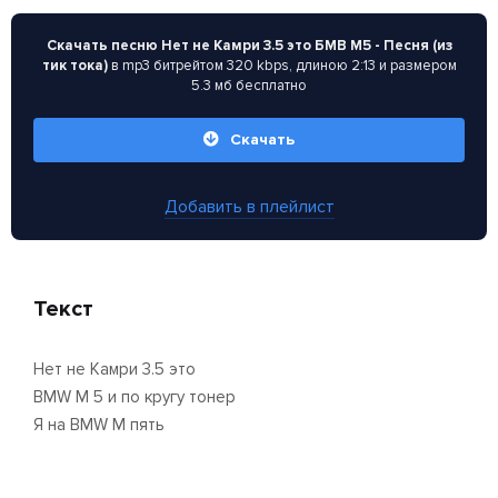
Скачать песню Нет не Камри 3.5 это БМВ М5 - Песня (из
тик тока)
в mp3 битрейтом 320 kbps, длиною 2:13 и размером
5.3 мб бесплатно
Скачать
Добавить в плейлист
Текст
Нет не Камри 3.5 это
BMW М 5 и по кругу тонер
Я на BMW М пять