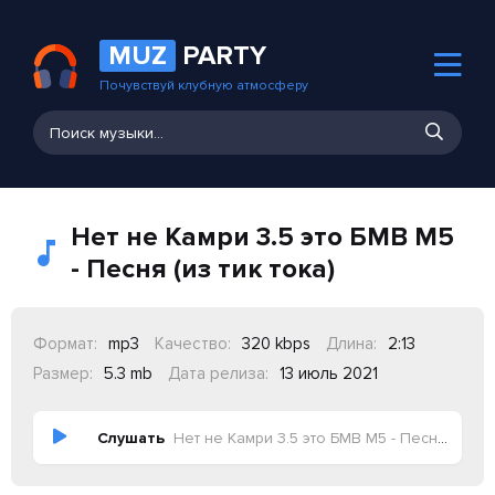
MUZ
PARTY
Почувствуй клубную атмосферу
Нет не Камри 3.5 это БМВ М5
- Песня (из тик тока)
Формат:
mp3
Качество:
320 kbps
Длина:
2:13
Размер:
5.3 mb
Дата релиза:
13 июль 2021
Слушать
Нет не Камри 3.5 это БМВ М5 - Песня (из тик тока)